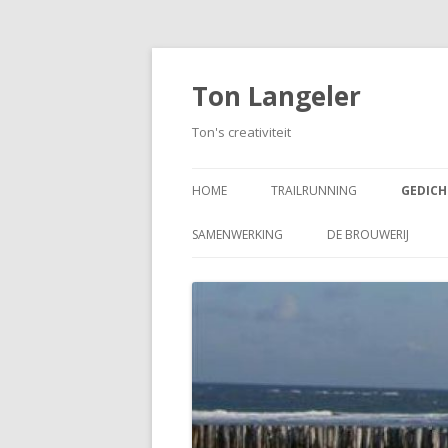
Ton Langeler
Ton's creativiteit
HOME
TRAILRUNNING
GEDIC
AANGA
SAMENWERKING
DE BROUWERIJ
AANGA
AVONDROOD
DEN DUBBELEN JEZU
AANGA
GEHEIMENIS
AANGA
HALO
DOOD
ONVOLTOOID GELEDEN TIJD
AANGA
PROFETIE