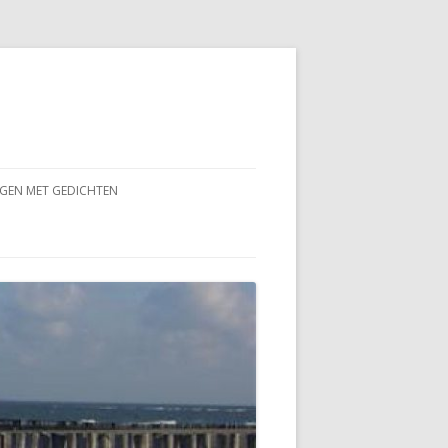
GEN MET GEDICHTEN
ER
DER VLAK NA DE
 VAN MIJN VADERS
D TWINTIGER JAREN
 VAN MIJN VADERS KANT