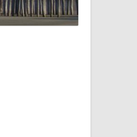
TIGER JAREN
OONVADER VLAK NA DE
OETEN
R 1949
UYSEN TWINTIGER
NDU
UYSEN, BEGIN JAREN
UYSEN TWINTIGER
EN GAAN
MIJN MOEDERS ZIJDE
OTMOEDER
N, JAREN 30 VORIGE