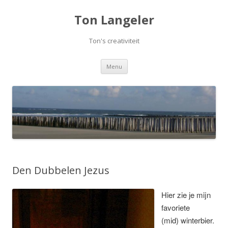
Ton Langeler
Ton's creativiteit
Spring
Menu
naar
inhoud
Den Dubbelen Jezus
Hier zie je mijn
favoriete
(mid) winterbier.